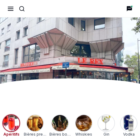
Brasserie Le Rex
Apéritifs
Bières pression
Bières bouteille
Whiskies
Gin
Vodka