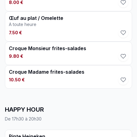
pressé supplément 1,00€
8.00 €
Œuf au plat / Omelette
A toute heure
7.50 €
Croque Monsieur frites-salades
9.80 €
Croque Madame frites-salades
10.50 €
HAPPY HOUR
De 17h30 à 20h30
Pinte Heineken