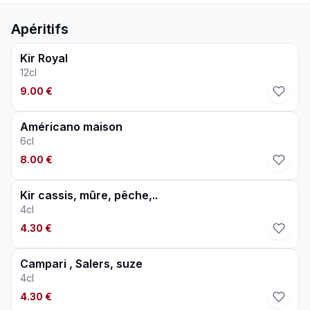
Apéritifs
Kir Royal
12cl
9.00 €
Américano maison
6cl
8.00 €
Kir cassis, mûre, pêche,..
4cl
4.30 €
Campari , Salers, suze
4cl
4.30 €