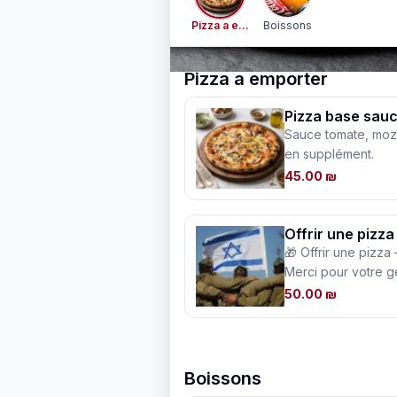
Pizza a emporter
Boissons
Pizza a emporter
Pizza base sau
Sauce tomate, mozz
en supplément.
45.00 ₪
Offrir une pizza
🎁 Offrir une pizza
Merci pour votre générosité En 
à un soldat ou à un
50.00 ₪
miluïm, vous appor
réconfort. Les enfa
soulagées d’un repas d
spécial est un prix
Boissons
notre côté, nous n