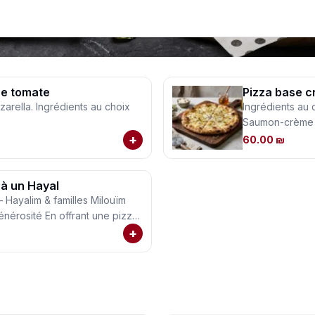
ce tomate
Pizza base c
arella. Ingrédients au choix
Ingrédients au 
Saumon-crème 
+
60.00 ₪
 à un Hayal
 – Hayalim & familles Milouïm
offrant une pizza
e famille dont le papa est en
+
tez un vrai moment de
nts seront ravis, et les mamans
u soir en moins Le tarif
 exprès pour les Hayalim. De
ous chargeons de remettre ces