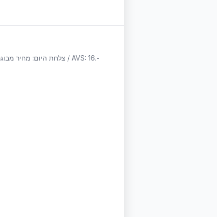
es
מרק או סלט + צלחת היום + קינוח היום מחיר מבוגר: 29.- / ילד: 16.- / סטודנט / AVS: 22.- צלחת היום: מחיר מבוגר: 23.- / ילד: 12.- / סטודנט / AVS: 16.-