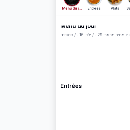
Menu du jour
Entrées
Plats
S
Menu du jour
Entrées