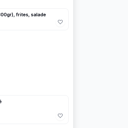
00gr), frites, salade
é
€