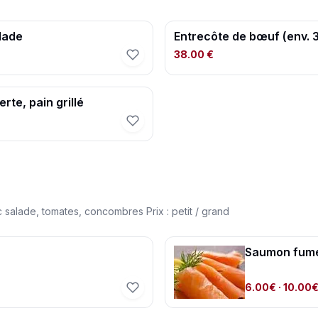
alade
Entrecôte de bœuf (env. 3
38.00 €
rte, pain grillé
 salade, tomates, concombres Prix : petit / grand
Saumon fum
6.00€
· 10.00