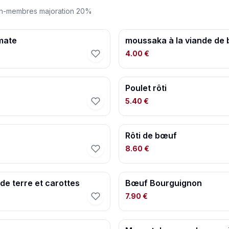
on-membres majoration 20%
mate
moussaka à la viande de
4.00 €
Poulet rôti
5.40 €
Rôti de bœuf
8.60 €
e terre et carottes
Bœuf Bourguignon
7.90 €