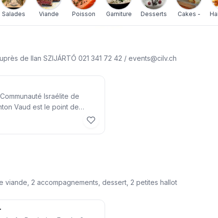
Salades
Viande
Poisson
Garniture
Desserts
Cakes -
Ha
près de Ilan SZIJÁRTÓ 021 341 72 42 /
events@cilv.ch
a Communauté Israélite de
ton Vaud est le point de
tes entreprises ou privés en
acher. Les repas sont
parés par notre équipe
icte surveillance du Rabbinat de
confectionnés dans du matériel
ec services en jetable et
our la cuisine qui les recevra.
te viande, 2 accompagnements, dessert, 2 petites hallot
jour est de sf. 42,- tout
epas de Shabbat merci de
r
e carte de Shabbat. Le prix de