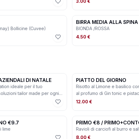
3.00 €
BIRRA MEDIA ALLA SPINA
ay) Bollicine (Cuvee)
BIONDA /ROSSA
4.50 €
AZIENDALI DI NATALE
PIATTO DEL GIORNO
cation ideale per il tuo
Risotto al Limone e basilico c
soluzioni tailor made per ogni
al profumo di Gin tonic e pista
 personalizzati e una
12.00 €
one per allergie e intolleranza
al tuo team un momento di relax
NO €9.7
PRIMO €8 / PRIMO+CONT
.com
☎️tel: +39 02 270 808 36
orza di lime
Ravioli di carciofi al burro e sa
8.00 €