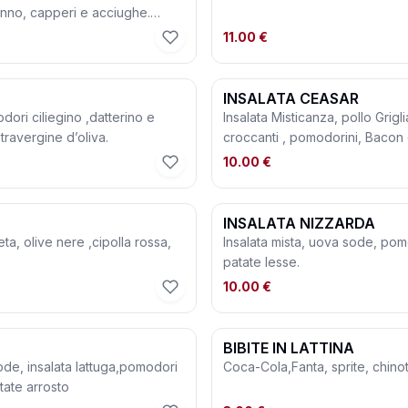
onno, capperi e acciughe.
11.00 €
INSALATA CEASAR
dori ciliegino ,datterino e
Insalata Misticanza, pollo Grigli
travergine d’oliva.
croccanti , pomodorini, Bacon 
10.00 €
INSALATA NIZZARDA
ta, olive nere ,cipolla rossa,
Insalata mista, uova sode, pom
patate lesse.
10.00 €
BIBITE IN LATTINA
ode, insalata lattuga,pomodori
tate arrosto