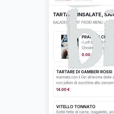
TARTARE,INSALATE, SA
SALADES / PLAT FROID MENU : PLAT
PRANZI E CENE 
I Loft bistrò è la lo
Christmas Party!🎄 
tua esigenza, menù
0.00 €
particolare attenzi
alimentari. Regala 
e divertimento. 🎁 Per info e prenotazioni: ✉️
TARTARE DI GAMBERI ROSSI
email:
mbistro@my
marinata con il Gin all’aroma delle
con jullien di zucchine allo zenzer
14.00 €
VITELLO TONNATO
Sottili fette di carne, magatello,