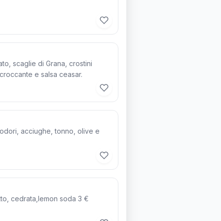
ato, scaglie di Grana, crostini
croccante e salsa ceasar.
odori, acciughe, tonno, olive e
Coca-Cola,Fanta, sprite, chinotto, cedrata,lemon soda 3 €