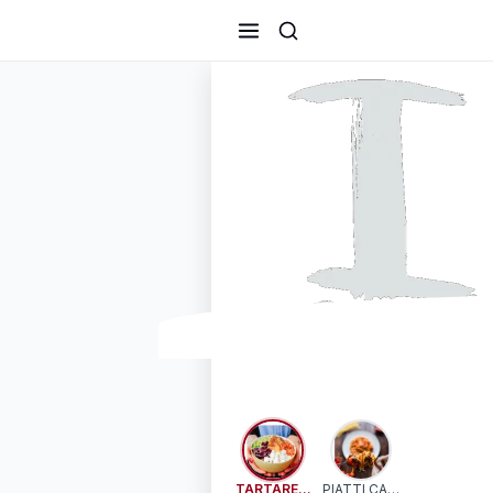
I LOFT BISTRÒ
TARTARE,INSALATE, SANDWICH
PIATTI CALDI