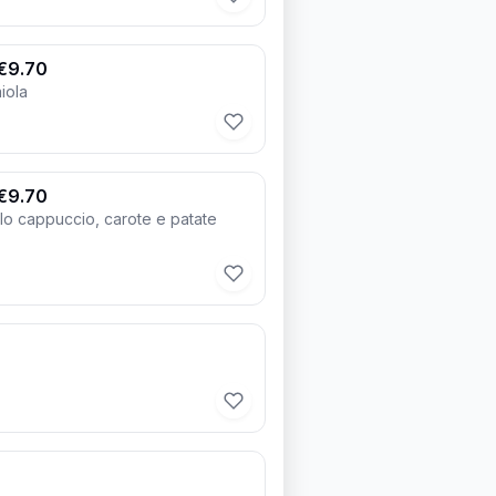
€9.70
iola
€9.70
o cappuccio, carote e patate