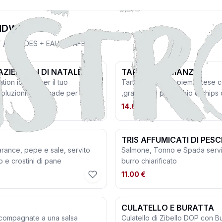
NDWICH
 / SALADES + EAU + CAFÉ 11€
AZIENDALI DI NATALE
TARTARE DI MANZO
cation ideale per il tuo
Tartare di Filetto piemontese c
soluzioni tailor made per ogni
,granella di pistacchio e chips 
 personalizzati e una
14.00 €
one per allergie e intolleranza
al tuo team un momento di relax
TRIS AFFUMICATI DI PESC
.com
☎️tel: +39 02 270 808 36
 arance, pepe e sale, servito
Salmone, Tonno e Spada servit
o e crostini di pane
burro chiarificato
11.00 €
CULATELLO E BURATTA
 accompagnate a una salsa
Culatello di Zibello DOP con Bur