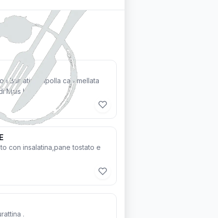
on Burratina,cipolla caramellata
di Mais blu.
E
o con insalatina,pane tostato e
attina .