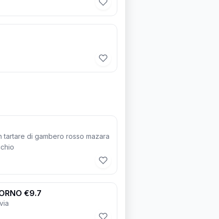
on tartare di gambero rosso mazara
cchio
ORNO €9.7
lvia