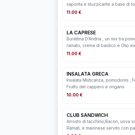
saporita e stuzzicante a base di t
Servito con patate arrosto.
11.00 €
LA CAPRESE
Burattina D’Andria , un mix tra pomo
ramato, crema di basilico e Olio ex
11.00 €
INSALATA GRECA
Insalata Misticanza, pomodorini , Fe
Frutto del cappero e origano
10.00 €
CLUB SANDWICH
Arrosto di tacchino,Bacon, uova s
Ramati, e maionese servito con pa