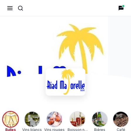
Riad Majorelle Bistrot
Bulles
Vins blancs
Vins rouges
Boisson non-alcoolisée
Bières
Café