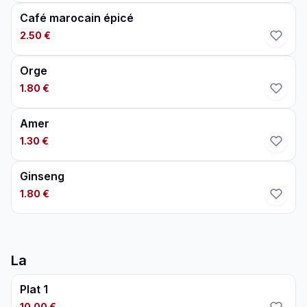
Café marocain épicé
2.50 €
Orge
1.80 €
Amer
1.30 €
Ginseng
1.80 €
La
Plat 1
10.00 €