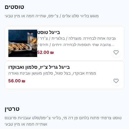
טוסטים
מוגש בליווי סלט עלים / צ'יפס, שתייה חמה או מיץ טבעי
בייגל טוסט
גבינה אחת לבחירה: מוצרלה / בולגרית / צ'דר /
צהובה שתי תוספות לבחירה: זיתים / תירס /
פסטו / פטריות / אבוקדו /שרי קונפי / בצל מטוגן /
52.00 ₪
בצל / ביצה קשה + 5 ש"ח/ טונה + 7 ש"ח
בייגל גריל צ'יז, סלמון ואבוקדו
ממרח אבוקדו, בצל סגול, סלמון מעושן וגבינת גאודה
56.00 ₪
טרטין
טוסט צרפתי פתוח בלחם פן דה מי, בליווי צ'יפס/סלט עגבניות פרובנס
ושתייה חמה או מיץ טבעי