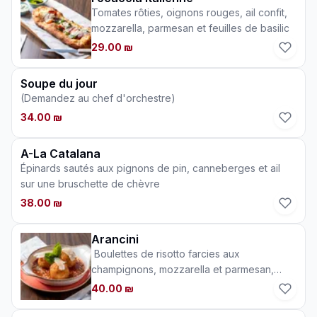
Tomates rôties, oignons rouges, ail confit,
mozzarella, parmesan et feuilles de basilic
29.00 ₪
Soupe du jour
(Demandez au chef d'orchestre)
34.00 ₪
A-La Catalana
Épinards sautés aux pignons de pin, canneberges et ail
sur une bruschette de chèvre
38.00 ₪
Arancini
Boulettes de risotto farcies aux
champignons, mozzarella et parmesan,
nappage croustillant, sur sauce tomate et
40.00 ₪
basilic