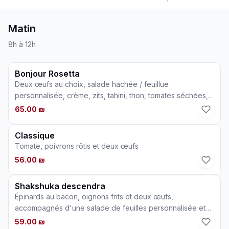
Matin
8h à 12h
Bonjour Rosetta
Deux œufs au choix, salade hachée / feuillue
personnalisée, crème, zits, tahini, thon, tomates séchées,
pesto, rêveurs, beurre et confiture. Boissons chaudes et
65.00 ₪
jus naturels. (Ajout au choix: herbes, oignons, champignons
NIS 4. Succès NIS 4. Saumon NIS 15 boisson boisson NIS 3,
Classique
gazéifiée NIS 5)
Tomate, poivrons rôtis et deux œufs
56.00 ₪
Shakshuka descendra
Épinards au bacon, oignons frits et deux œufs,
accompagnés d'une salade de feuilles personnalisée et
de pain blanc / céréales
59.00 ₪