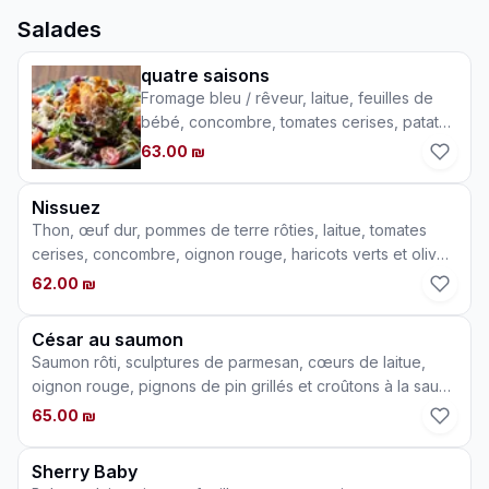
Salades
quatre saisons
Fromage bleu / rêveur, laitue, feuilles de
bébé, concombre, tomates cerises, patate
douce, fruits de saison, pacanes chinoises
63.00 ₪
et canneberges à la moutarde et sauce
Wingard au miel
Nissuez
Thon, œuf dur, pommes de terre rôties, laitue, tomates
cerises, concombre, oignon rouge, haricots verts et olives
Kalamata dans une vinaigrette au citron
62.00 ₪
César au saumon
Saumon rôti, sculptures de parmesan, cœurs de laitue,
oignon rouge, pignons de pin grillés et croûtons à la sauce
César
65.00 ₪
Sherry Baby