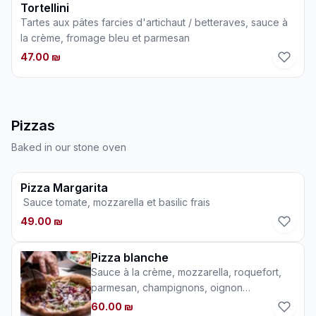
Tortellini
Tartes aux pâtes farcies d'artichaut / betteraves, sauce à
la crème, fromage bleu et parmesan
47.00 ₪
Pizzas
Baked in our stone oven
Pizza Margarita
Sauce tomate, mozzarella et basilic frais
49.00 ₪
Pizza blanche
Sauce à la crème, mozzarella, roquefort,
parmesan, champignons, oignon
caramélisé, balsamique et orugula
60.00 ₪