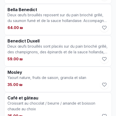
Bella Benedict
Deux œufs brouillés reposent sur du pain brioché grillé,
du saumon fumé et de la sauce hollandaise. Accompagné
d'une salade de feuilles personnelle
64.00 ₪
Benedict Duxell
Deux œufs brouillés sont placés sur du pain brioché grillé,
des champignons, des épinards et de la sauce hollanda,
accompagnés d'une salade de feuilles personnalisée.
59.00 ₪
Mosley
Yaourt nature, fruits de saison, granola et silan
35.00 ₪
Café et gâteau
Croissant au chocolat / beurre / amande et boisson
chaude au choix
25.00 ₪