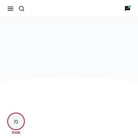
shnitzel-shemesh
מ
מנות