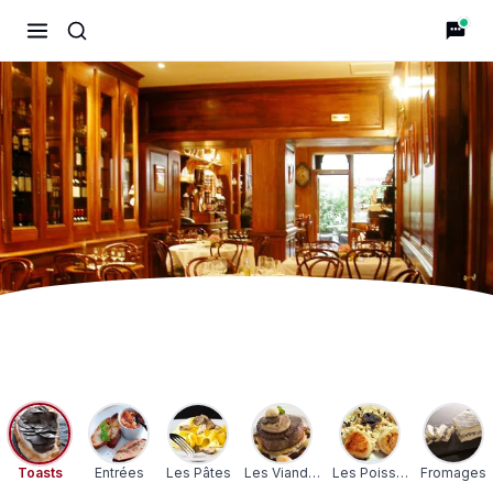
Terres de Truffes
Toasts
Entrées
Les Pâtes
Les Viandes
Les Poissons
Fromages